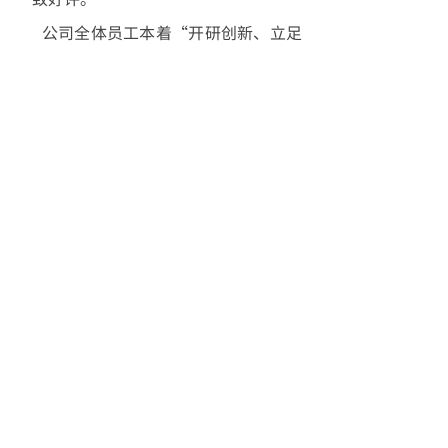
公司全体员工本着“开研创新、立足
市场、质量**、用户至上”的企业宗旨，
永秉初心，以优质的产品、良好的信誉
和诚实的服务，与客户共创昌盛伟业，
让合作的项目经得住时光侵蚀洗礼，隆
兴百世，岁月流芳。欢迎新老客户来
电、来人、来图洽谈业务。
13600038748
广州市白云区钟落潭镇沙田九太路843号
83715509@qq.com